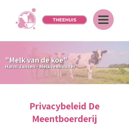
"Melk van de koe"
Harm Jansen - Melkveehouder
Privacybeleid De
Meentboerderij