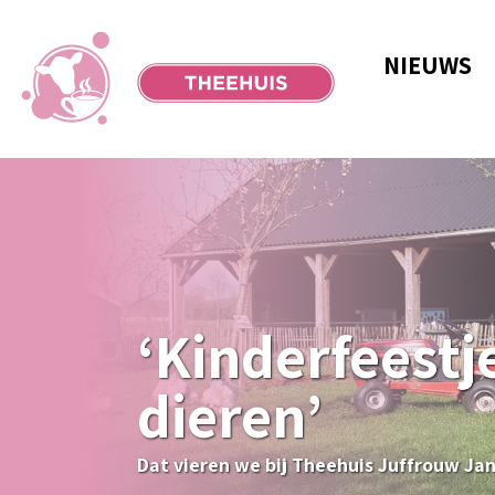
NIEUWS
‘Kinderfeestj
dieren’
Dat vieren we bij Theehuis Juffrouw Ja