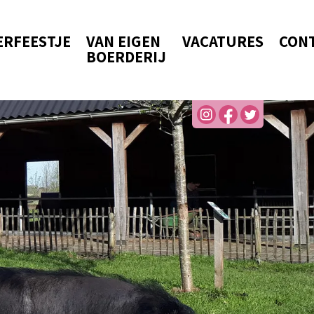
ERFEESTJE
VAN EIGEN
VACATURES
CON
BOERDERIJ