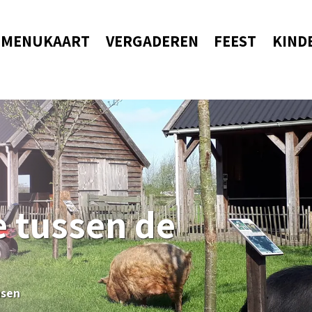
MENUKAART
VERGADEREN
FEEST
KIND
e tussen de
nsen