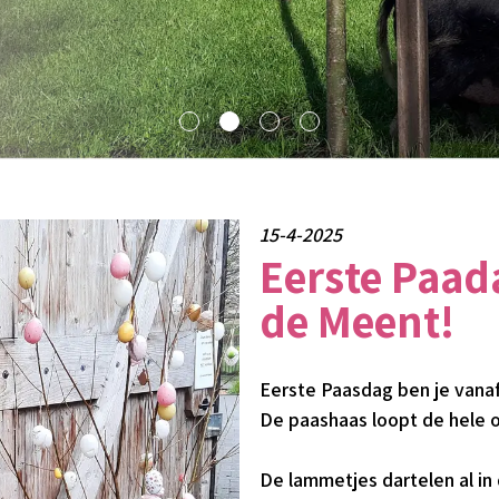
15-4-2025
Eerste Paad
de Meent!
Eerste Paasdag ben je vana
De paashaas loopt de hele o
D
e lammetjes dartelen al in