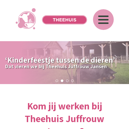
‘Kinderfeestje tussen de dieren’
Dat vieren we bij Theehuis Juffrouw Jansen
Kom jij werken bij
Theehuis Juffrouw