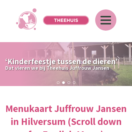
‘Kinderfeestje tussen de dieren’
Dat vieren we bij Theehuis Juffrouw Jansen
Menukaart Juffrouw Jansen
in Hilversum (Scroll down